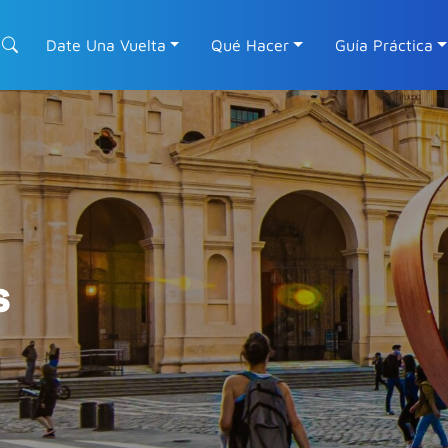
Date Una Vuelta
Qué Hacer
Guía Práctica
S