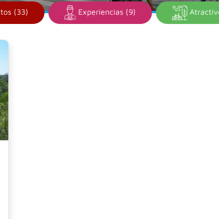
tos (33)
Experiencias (9)
Atractiv