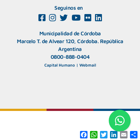
Seguinos en
Municipalidad de Córdoba
Marcelo T. de Alvear 120, Córdoba. República
Argentina
0800-888-0404
Capital Humano
|
Webmail
F
W
T
L
E
a
h
w
i
m