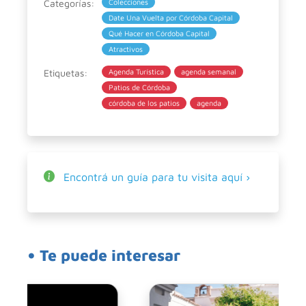
Categorías:
Colecciones
Date Una Vuelta por Córdoba Capital
Qué Hacer en Córdoba Capital
Atractivos
Etiquetas:
Agenda Turística
agenda semanal
Patios de Córdoba
córdoba de los patios
agenda
Encontrá un guía para tu visita aquí ›
• Te puede interesar