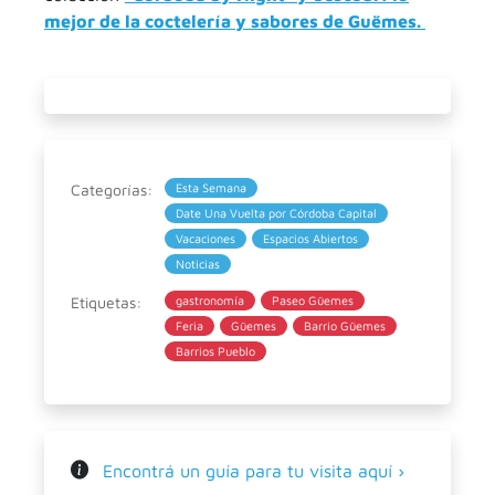
mejor de la coctelería y sabores de Guëmes.
Categorías:
Esta Semana
Date Una Vuelta por Córdoba Capital
Vacaciones
Espacios Abiertos
Noticias
Etiquetas:
gastronomía
Paseo Güemes
Feria
Güemes
Barrio Güemes
Barrios Pueblo
Encontrá un guía para tu visita aquí ›