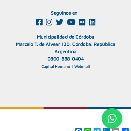
Seguinos en
Municipalidad de Córdoba
Marcelo T. de Alvear 120, Córdoba. República
Argentina
0800-888-0404
Capital Humano
|
Webmail
F
W
T
L
E