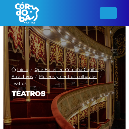
Inicio
/
Qué Hacer en Córdoba Capital
/
Atractivos
/
Museos y centros culturales
/
Teatros
TEATROS