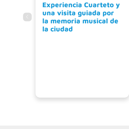
o y
Bien de acá: cuatro
r
lugares para recorrer
de
la historia del cuarteto
Museo del Cuarteto, Rivera
Indarte, X5000JAC, Córdoba,
Argentina