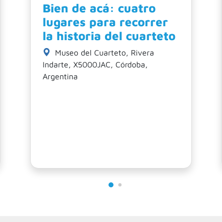
Experiencia Cuarteto:
La Mona Jiménez
Museo Bar
La Mona MuseoBar, Avenida
Rafael Núñez, Córdoba, Argentina