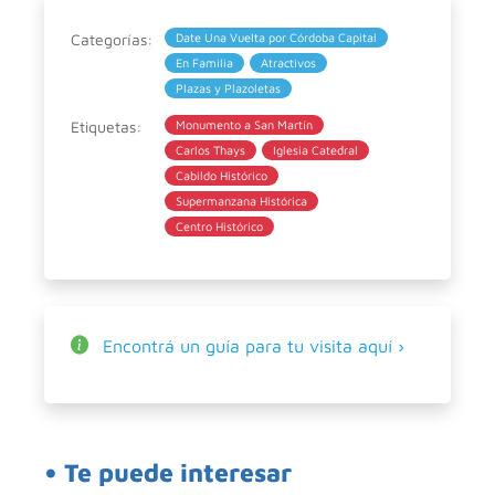
Categorías:
Date Una Vuelta por Córdoba Capital
En Familia
Atractivos
Plazas y Plazoletas
Etiquetas:
Monumento a San Martín
Carlos Thays
Iglesia Catedral
Cabildo Histórico
Supermanzana Histórica
Centro Histórico
Encontrá un guía para tu visita aquí ›
• Te puede interesar