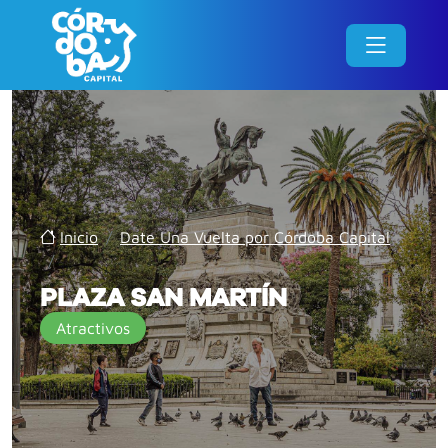
Inicio
/
Date Una Vuelta por Córdoba Capital
/
PLAZA SAN MARTÍN
Atractivos