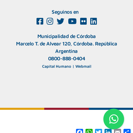
Seguinos en
Municipalidad de Córdoba
Marcelo T. de Alvear 120, Córdoba. República
Argentina
0800-888-0404
Capital Humano
|
Webmail
F
W
T
L
E