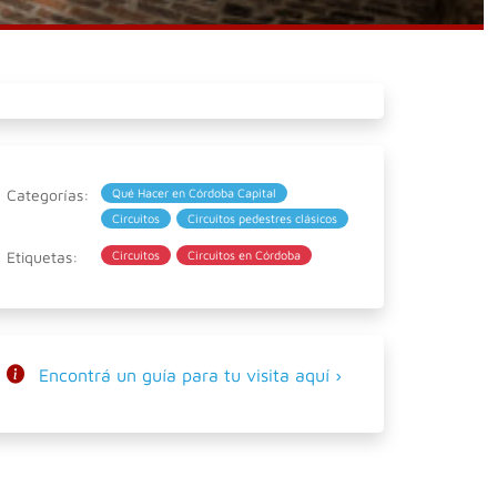
Categorías:
Qué Hacer en Córdoba Capital
Circuitos
Circuitos pedestres clásicos
Etiquetas:
Circuitos
Circuitos en Córdoba
Encontrá un guía para tu visita aquí ›