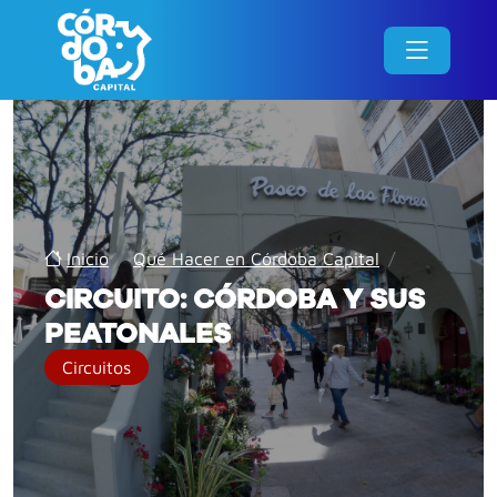
Inicio
/
Qué Hacer en Córdoba Capital
/
CIRCUITO: CÓRDOBA Y SUS
PEATONALES
Circuitos